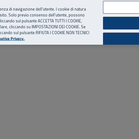
per te, chiamaci.
Numero Verde
800 810 810
.
Da cellulare e dall’estero
06 
ienza di navigazione dell’utente. I cookie di natura
 sito. Solo previo consenso dell’utente, possono
ie cliccando sul pulsante ACCETTA TUTTI I COOKIE,
ed eventi
Risorse utili
Supporto
tallare, cliccando su IMPOSTAZIONI DEI COOKIE. Se
o cliccando sul pulsante RIFIUTA I COOKIE NON TECNICI
ativa Privacy.