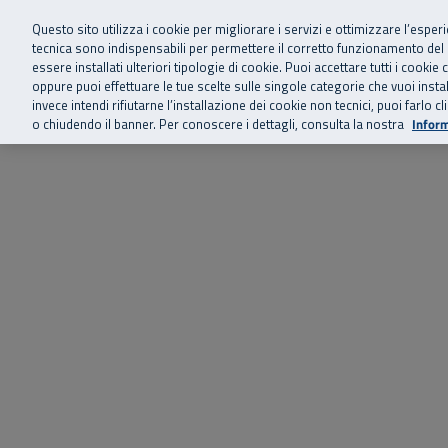
Siamo qui 
Vai al menu principale
Vai al contenuto principale
Vai al Footer
Questo sito utilizza i cookie per migliorare i servizi e ottimizzare l’esper
tecnica sono indispensabili per permettere il corretto funzionamento del
essere installati ulteriori tipologie di cookie. Puoi accettare tutti i cook
Home
Chi siamo
Storie, news 
SuperAbile - il Contact Center Inail per il mondo della disabilità
oppure puoi effettuare le tue scelte sulle singole categorie che vuoi ins
invece intendi rifiutarne l’installazione dei cookie non tecnici, puoi farl
o chiudendo il banner. Per conoscere i dettagli, consulta la nostra
Inform