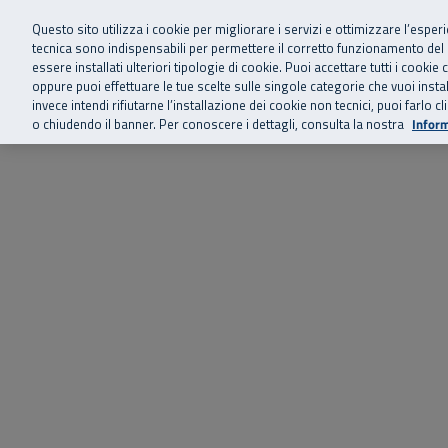
Siamo qui 
Vai al menu principale
Vai al contenuto principale
Vai al Footer
Questo sito utilizza i cookie per migliorare i servizi e ottimizzare l’esper
tecnica sono indispensabili per permettere il corretto funzionamento del
essere installati ulteriori tipologie di cookie. Puoi accettare tutti i cook
Home
Chi siamo
Storie, news 
SuperAbile - il Contact Center Inail per il mondo della disabilità
oppure puoi effettuare le tue scelte sulle singole categorie che vuoi ins
invece intendi rifiutarne l’installazione dei cookie non tecnici, puoi farl
o chiudendo il banner. Per conoscere i dettagli, consulta la nostra
Inform