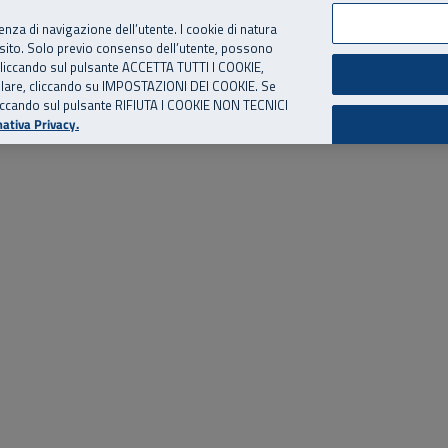
per te, chiamaci.
Numero Verde
800 810 810
.
Da cellulare e dall’estero
06 
ienza di navigazione dell’utente. I cookie di natura
 sito. Solo previo consenso dell’utente, possono
ie cliccando sul pulsante ACCETTA TUTTI I COOKIE,
ed eventi
Risorse utili
Supporto
tallare, cliccando su IMPOSTAZIONI DEI COOKIE. Se
o cliccando sul pulsante RIFIUTA I COOKIE NON TECNICI
ativa Privacy.