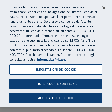
Numero Verde
800 810 810
.
Vai al menu principale
Vai al contenuto principale
Vai al Footer
Questo sito utilizza i cookie per migliorare i servizi e
Da cellulare e dall’estero
06 45539607
ottimizzare l’esperienza di navigazione dell’utente. I cookie di
natura tecnica sono indispensabili per permettere il corretto
funzionamento del sito. Solo previo consenso dell’utente,
Apri cerca
Apr
SuperAbile - il Contact Center Inail per il mondo della disabilità
possono essere installati ulteriori tipologie di cookie. Puoi
Navigazione principale
accettare tutti i cookie cliccando sul pulsante ACCETTA TUTTI I
COOKIE, oppure puoi effettuare le tue scelte sulle singole
categorie che vuoi installare, cliccando su IMPOSTAZIONI DEI
COOKIE. Se invece intendi rifiutarne l’installazione dei cookie
non tecnici, puoi farlo cliccando sul pulsante RIFIUTA I COOKIE
NON TECNICI o chiudendo il banner. Per conoscere i dettagli,
consulta la nostra
Informativa Privacy.
IMPOSTAZIONI DEI COOKIE
RIFIUTA I COOKIE NON TECNICI
ACCETTA TUTTI I COOKIE