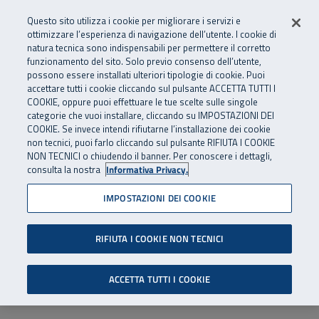
Numero Verde
800 810 810
.
Vai al menu principale
Vai al contenuto principale
Vai al Footer
Questo sito utilizza i cookie per migliorare i servizi e
Da cellulare e dall’estero
06 45539607
ottimizzare l’esperienza di navigazione dell’utente. I cookie di
natura tecnica sono indispensabili per permettere il corretto
funzionamento del sito. Solo previo consenso dell’utente,
Apri cerca
Apr
SuperAbile - il Contact Center Inail per il mondo della disabilità
possono essere installati ulteriori tipologie di cookie. Puoi
Navigazione principale
accettare tutti i cookie cliccando sul pulsante ACCETTA TUTTI I
COOKIE, oppure puoi effettuare le tue scelte sulle singole
categorie che vuoi installare, cliccando su IMPOSTAZIONI DEI
COOKIE. Se invece intendi rifiutarne l’installazione dei cookie
non tecnici, puoi farlo cliccando sul pulsante RIFIUTA I COOKIE
NON TECNICI o chiudendo il banner. Per conoscere i dettagli,
consulta la nostra
Informativa Privacy.
IMPOSTAZIONI DEI COOKIE
RIFIUTA I COOKIE NON TECNICI
ACCETTA TUTTI I COOKIE