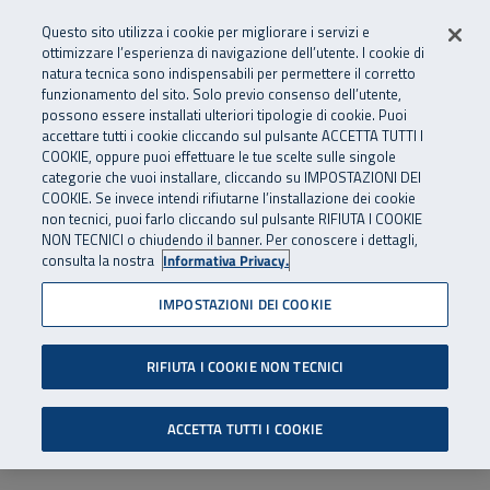
Numero Verde
800 810 810
.
Vai al menu principale
Vai al contenuto principale
Vai al Footer
Questo sito utilizza i cookie per migliorare i servizi e
Da cellulare e dall’estero
06 45539607
ottimizzare l’esperienza di navigazione dell’utente. I cookie di
natura tecnica sono indispensabili per permettere il corretto
funzionamento del sito. Solo previo consenso dell’utente,
Apri cerca
Apr
SuperAbile - il Contact Center Inail per il mondo della disabilità
possono essere installati ulteriori tipologie di cookie. Puoi
Navigazione principale
accettare tutti i cookie cliccando sul pulsante ACCETTA TUTTI I
COOKIE, oppure puoi effettuare le tue scelte sulle singole
categorie che vuoi installare, cliccando su IMPOSTAZIONI DEI
COOKIE. Se invece intendi rifiutarne l’installazione dei cookie
non tecnici, puoi farlo cliccando sul pulsante RIFIUTA I COOKIE
NON TECNICI o chiudendo il banner. Per conoscere i dettagli,
consulta la nostra
Informativa Privacy.
IMPOSTAZIONI DEI COOKIE
RIFIUTA I COOKIE NON TECNICI
ACCETTA TUTTI I COOKIE