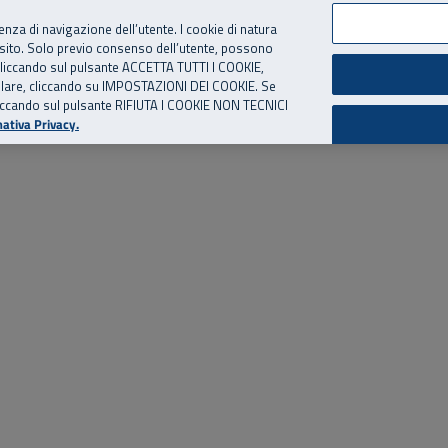
per te, chiamaci.
Numero Verde
800 810 810
.
Da cellulare e dall’estero
06 
ienza di navigazione dell’utente. I cookie di natura
 sito. Solo previo consenso dell’utente, possono
ie cliccando sul pulsante ACCETTA TUTTI I COOKIE,
ed eventi
Risorse utili
Supporto
tallare, cliccando su IMPOSTAZIONI DEI COOKIE. Se
o cliccando sul pulsante RIFIUTA I COOKIE NON TECNICI
ativa Privacy.