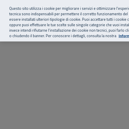
Siamo qui 
Vai al menu principale
Vai al contenuto principale
Vai al Footer
Questo sito utilizza i cookie per migliorare i servizi e ottimizzare l’esper
tecnica sono indispensabili per permettere il corretto funzionamento del
essere installati ulteriori tipologie di cookie. Puoi accettare tutti i cook
Home
Chi siamo
Storie, news 
SuperAbile - il Contact Center Inail per il mondo della disabilità
oppure puoi effettuare le tue scelte sulle singole categorie che vuoi ins
invece intendi rifiutarne l’installazione dei cookie non tecnici, puoi farl
o chiudendo il banner. Per conoscere i dettagli, consulta la nostra
Inform