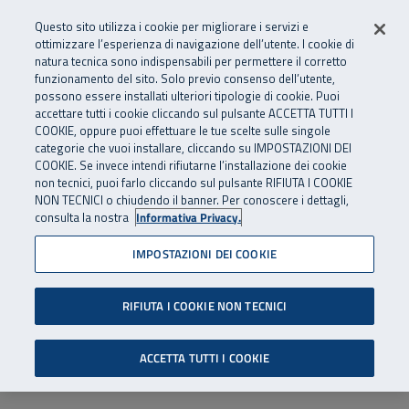
Numero Verde
800 810 810
.
Vai al menu principale
Vai al contenuto principale
Vai al Footer
Questo sito utilizza i cookie per migliorare i servizi e
Da cellulare e dall’estero
06 45539607
ottimizzare l’esperienza di navigazione dell’utente. I cookie di
natura tecnica sono indispensabili per permettere il corretto
funzionamento del sito. Solo previo consenso dell’utente,
Apri cerca
Apr
SuperAbile - il Contact Center Inail per il mondo della disabilità
possono essere installati ulteriori tipologie di cookie. Puoi
Navigazione principale
accettare tutti i cookie cliccando sul pulsante ACCETTA TUTTI I
COOKIE, oppure puoi effettuare le tue scelte sulle singole
categorie che vuoi installare, cliccando su IMPOSTAZIONI DEI
COOKIE. Se invece intendi rifiutarne l’installazione dei cookie
non tecnici, puoi farlo cliccando sul pulsante RIFIUTA I COOKIE
NON TECNICI o chiudendo il banner. Per conoscere i dettagli,
consulta la nostra
Informativa Privacy.
IMPOSTAZIONI DEI COOKIE
RIFIUTA I COOKIE NON TECNICI
ACCETTA TUTTI I COOKIE