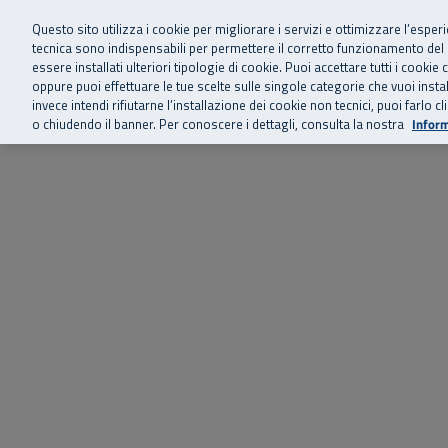
Siamo qui 
Vai al menu principale
Vai al contenuto principale
Vai al Footer
Questo sito utilizza i cookie per migliorare i servizi e ottimizzare l’esper
tecnica sono indispensabili per permettere il corretto funzionamento del
essere installati ulteriori tipologie di cookie. Puoi accettare tutti i cook
Home
Chi siamo
Storie, news 
SuperAbile - il Contact Center Inail per il mondo della disabilità
oppure puoi effettuare le tue scelte sulle singole categorie che vuoi ins
invece intendi rifiutarne l’installazione dei cookie non tecnici, puoi farl
o chiudendo il banner. Per conoscere i dettagli, consulta la nostra
Inform