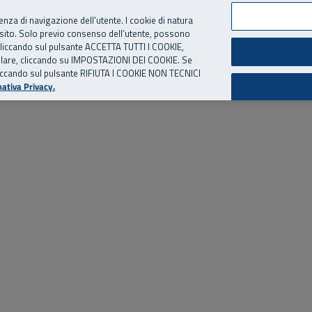
per te, chiamaci.
Numero Verde
800 810 810
.
Da cellulare e dall’estero
06 
ienza di navigazione dell’utente. I cookie di natura
 sito. Solo previo consenso dell’utente, possono
ie cliccando sul pulsante ACCETTA TUTTI I COOKIE,
ed eventi
Risorse utili
Supporto
tallare, cliccando su IMPOSTAZIONI DEI COOKIE. Se
o cliccando sul pulsante RIFIUTA I COOKIE NON TECNICI
ativa Privacy.