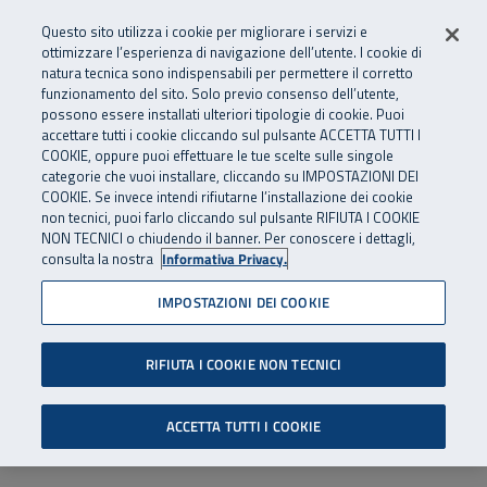
Numero Verde
800 810 810
.
Vai al menu principale
Vai al contenuto principale
Vai al Footer
Questo sito utilizza i cookie per migliorare i servizi e
Da cellulare e dall’estero
06 45539607
ottimizzare l’esperienza di navigazione dell’utente. I cookie di
natura tecnica sono indispensabili per permettere il corretto
funzionamento del sito. Solo previo consenso dell’utente,
Apri cerca
Apr
SuperAbile - il Contact Center Inail per il mondo della disabilità
possono essere installati ulteriori tipologie di cookie. Puoi
Navigazione principale
accettare tutti i cookie cliccando sul pulsante ACCETTA TUTTI I
COOKIE, oppure puoi effettuare le tue scelte sulle singole
categorie che vuoi installare, cliccando su IMPOSTAZIONI DEI
COOKIE. Se invece intendi rifiutarne l’installazione dei cookie
non tecnici, puoi farlo cliccando sul pulsante RIFIUTA I COOKIE
NON TECNICI o chiudendo il banner. Per conoscere i dettagli,
consulta la nostra
Informativa Privacy.
IMPOSTAZIONI DEI COOKIE
RIFIUTA I COOKIE NON TECNICI
ACCETTA TUTTI I COOKIE