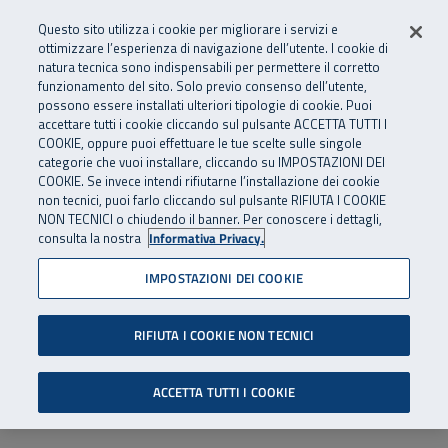
Numero Verde
800 810 810
.
Vai al menu principale
Vai al contenuto principale
Vai al Footer
Questo sito utilizza i cookie per migliorare i servizi e
Da cellulare e dall’estero
06 45539607
ottimizzare l’esperienza di navigazione dell’utente. I cookie di
natura tecnica sono indispensabili per permettere il corretto
funzionamento del sito. Solo previo consenso dell’utente,
Apri cerca
Apr
SuperAbile - il Contact Center Inail per il mondo della disabilità
possono essere installati ulteriori tipologie di cookie. Puoi
Navigazione principale
accettare tutti i cookie cliccando sul pulsante ACCETTA TUTTI I
COOKIE, oppure puoi effettuare le tue scelte sulle singole
categorie che vuoi installare, cliccando su IMPOSTAZIONI DEI
COOKIE. Se invece intendi rifiutarne l’installazione dei cookie
non tecnici, puoi farlo cliccando sul pulsante RIFIUTA I COOKIE
NON TECNICI o chiudendo il banner. Per conoscere i dettagli,
consulta la nostra
Informativa Privacy.
IMPOSTAZIONI DEI COOKIE
RIFIUTA I COOKIE NON TECNICI
ACCETTA TUTTI I COOKIE