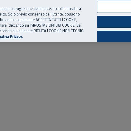
per te, chiamaci.
Numero Verde
800 810 810
.
Da cellulare e dall’estero
06 
ienza di navigazione dell’utente. I cookie di natura
 sito. Solo previo consenso dell’utente, possono
ie cliccando sul pulsante ACCETTA TUTTI I COOKIE,
ed eventi
Risorse utili
Supporto
tallare, cliccando su IMPOSTAZIONI DEI COOKIE. Se
o cliccando sul pulsante RIFIUTA I COOKIE NON TECNICI
ativa Privacy.