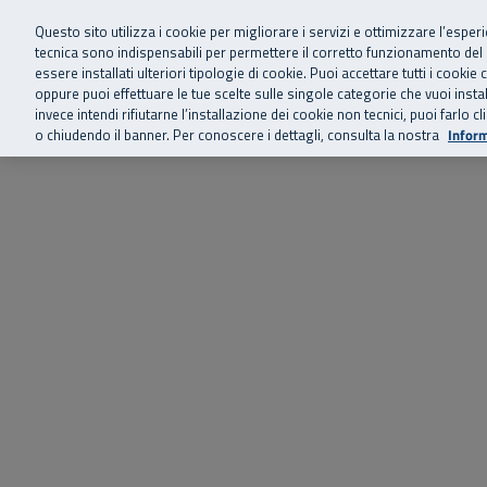
Siamo qui 
Vai al menu principale
Vai al contenuto principale
Vai al Footer
Questo sito utilizza i cookie per migliorare i servizi e ottimizzare l’esper
tecnica sono indispensabili per permettere il corretto funzionamento del
essere installati ulteriori tipologie di cookie. Puoi accettare tutti i cook
Home
Chi siamo
Storie, news 
SuperAbile - il Contact Center Inail per il mondo della disabilità
oppure puoi effettuare le tue scelte sulle singole categorie che vuoi ins
invece intendi rifiutarne l’installazione dei cookie non tecnici, puoi farl
o chiudendo il banner. Per conoscere i dettagli, consulta la nostra
Inform