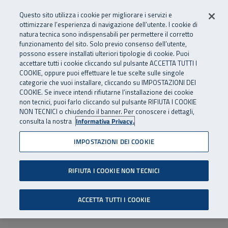
Numero Verde
800 810 810
.
Vai al menu principale
Vai al contenuto principale
Vai al Footer
Questo sito utilizza i cookie per migliorare i servizi e
Da cellulare e dall’estero
06 45539607
ottimizzare l’esperienza di navigazione dell’utente. I cookie di
natura tecnica sono indispensabili per permettere il corretto
funzionamento del sito. Solo previo consenso dell’utente,
Apri cerca
Apr
SuperAbile - il Contact Center Inail per il mondo della disabilità
possono essere installati ulteriori tipologie di cookie. Puoi
Navigazione principale
accettare tutti i cookie cliccando sul pulsante ACCETTA TUTTI I
COOKIE, oppure puoi effettuare le tue scelte sulle singole
categorie che vuoi installare, cliccando su IMPOSTAZIONI DEI
COOKIE. Se invece intendi rifiutarne l’installazione dei cookie
non tecnici, puoi farlo cliccando sul pulsante RIFIUTA I COOKIE
NON TECNICI o chiudendo il banner. Per conoscere i dettagli,
consulta la nostra
Informativa Privacy.
IMPOSTAZIONI DEI COOKIE
RIFIUTA I COOKIE NON TECNICI
ACCETTA TUTTI I COOKIE