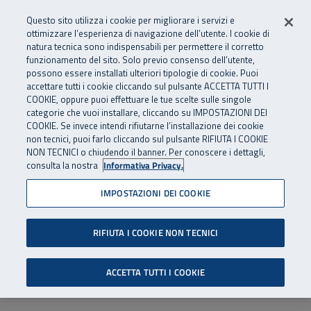
Numero Verde
800 810 810
.
Vai al menu principale
Vai al contenuto principale
Vai al Footer
Questo sito utilizza i cookie per migliorare i servizi e
Da cellulare e dall’estero
06 45539607
ottimizzare l’esperienza di navigazione dell’utente. I cookie di
natura tecnica sono indispensabili per permettere il corretto
funzionamento del sito. Solo previo consenso dell’utente,
Apri cerca
Apr
SuperAbile - il Contact Center Inail per il mondo della disabilità
possono essere installati ulteriori tipologie di cookie. Puoi
Navigazione principale
accettare tutti i cookie cliccando sul pulsante ACCETTA TUTTI I
COOKIE, oppure puoi effettuare le tue scelte sulle singole
categorie che vuoi installare, cliccando su IMPOSTAZIONI DEI
COOKIE. Se invece intendi rifiutarne l’installazione dei cookie
non tecnici, puoi farlo cliccando sul pulsante RIFIUTA I COOKIE
NON TECNICI o chiudendo il banner. Per conoscere i dettagli,
consulta la nostra
Informativa Privacy.
IMPOSTAZIONI DEI COOKIE
RIFIUTA I COOKIE NON TECNICI
ACCETTA TUTTI I COOKIE