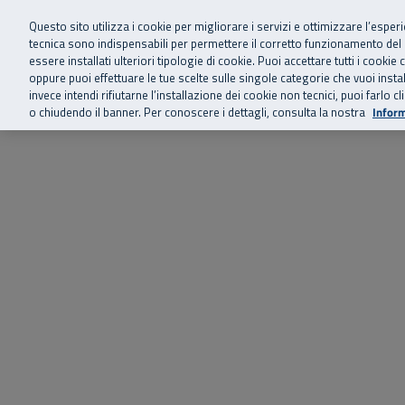
Siamo qui 
Vai al menu principale
Vai al contenuto principale
Vai al Footer
Questo sito utilizza i cookie per migliorare i servizi e ottimizzare l’esper
tecnica sono indispensabili per permettere il corretto funzionamento del
essere installati ulteriori tipologie di cookie. Puoi accettare tutti i cook
Home
Chi siamo
Storie, news 
SuperAbile - il Contact Center Inail per il mondo della disabilità
oppure puoi effettuare le tue scelte sulle singole categorie che vuoi ins
invece intendi rifiutarne l’installazione dei cookie non tecnici, puoi farl
o chiudendo il banner. Per conoscere i dettagli, consulta la nostra
Inform