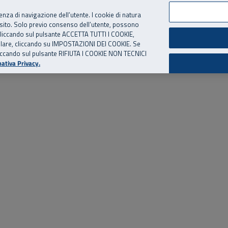
per te, chiamaci.
Numero Verde
800 810 810
.
Da cellulare e dall’estero
06 
ienza di navigazione dell’utente. I cookie di natura
 sito. Solo previo consenso dell’utente, possono
ie cliccando sul pulsante ACCETTA TUTTI I COOKIE,
ed eventi
Risorse utili
Supporto
tallare, cliccando su IMPOSTAZIONI DEI COOKIE. Se
o cliccando sul pulsante RIFIUTA I COOKIE NON TECNICI
ativa Privacy.