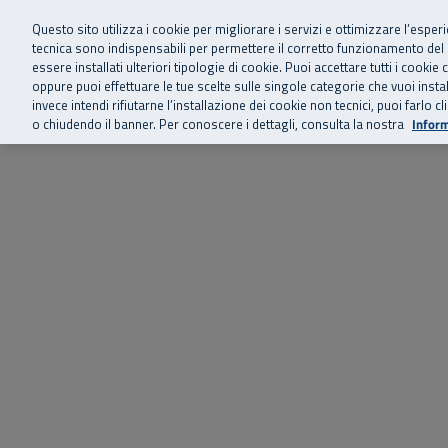
Siamo qui 
Vai al menu principale
Vai al contenuto principale
Vai al Footer
Questo sito utilizza i cookie per migliorare i servizi e ottimizzare l’esper
tecnica sono indispensabili per permettere il corretto funzionamento del
essere installati ulteriori tipologie di cookie. Puoi accettare tutti i cook
Home
Chi siamo
Storie, news 
SuperAbile - il Contact Center Inail per il mondo della disabilità
oppure puoi effettuare le tue scelte sulle singole categorie che vuoi ins
invece intendi rifiutarne l’installazione dei cookie non tecnici, puoi farl
o chiudendo il banner. Per conoscere i dettagli, consulta la nostra
Inform