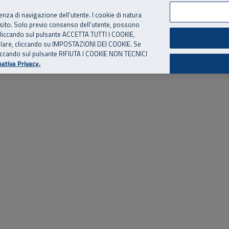
per te, chiamaci.
Numero Verde
800 810 810
.
Da cellulare e dall’estero
06 
ienza di navigazione dell’utente. I cookie di natura
 sito. Solo previo consenso dell’utente, possono
ie cliccando sul pulsante ACCETTA TUTTI I COOKIE,
ed eventi
Risorse utili
Supporto
tallare, cliccando su IMPOSTAZIONI DEI COOKIE. Se
o cliccando sul pulsante RIFIUTA I COOKIE NON TECNICI
ativa Privacy.