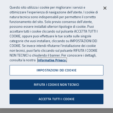
Numero Verde
800 810 810
.
Vai al menu principale
Vai al contenuto principale
Vai al Footer
Questo sito utilizza i cookie per migliorare i servizi e
Da cellulare e dall’estero
06 45539607
ottimizzare l’esperienza di navigazione dell’utente. I cookie di
natura tecnica sono indispensabili per permettere il corretto
funzionamento del sito. Solo previo consenso dell’utente,
Apri cerca
Apr
SuperAbile - il Contact Center Inail per il mondo della disabilità
possono essere installati ulteriori tipologie di cookie. Puoi
Navigazione principale
accettare tutti i cookie cliccando sul pulsante ACCETTA TUTTI I
COOKIE, oppure puoi effettuare le tue scelte sulle singole
categorie che vuoi installare, cliccando su IMPOSTAZIONI DEI
COOKIE. Se invece intendi rifiutarne l’installazione dei cookie
non tecnici, puoi farlo cliccando sul pulsante RIFIUTA I COOKIE
NON TECNICI o chiudendo il banner. Per conoscere i dettagli,
consulta la nostra
Informativa Privacy.
IMPOSTAZIONI DEI COOKIE
RIFIUTA I COOKIE NON TECNICI
ACCETTA TUTTI I COOKIE