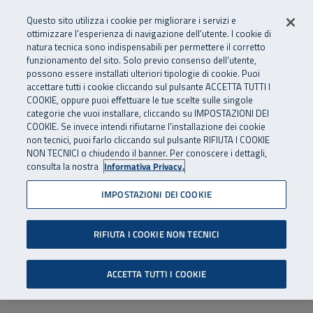
Numero Verde
800 810 810
.
Vai al menu principale
Vai al contenuto principale
Vai al Footer
Questo sito utilizza i cookie per migliorare i servizi e
Da cellulare e dall’estero
06 45539607
ottimizzare l’esperienza di navigazione dell’utente. I cookie di
natura tecnica sono indispensabili per permettere il corretto
funzionamento del sito. Solo previo consenso dell’utente,
Apri cerca
Apr
SuperAbile - il Contact Center Inail per il mondo della disabilità
possono essere installati ulteriori tipologie di cookie. Puoi
Navigazione principale
accettare tutti i cookie cliccando sul pulsante ACCETTA TUTTI I
COOKIE, oppure puoi effettuare le tue scelte sulle singole
categorie che vuoi installare, cliccando su IMPOSTAZIONI DEI
COOKIE. Se invece intendi rifiutarne l’installazione dei cookie
non tecnici, puoi farlo cliccando sul pulsante RIFIUTA I COOKIE
NON TECNICI o chiudendo il banner. Per conoscere i dettagli,
consulta la nostra
Informativa Privacy.
IMPOSTAZIONI DEI COOKIE
RIFIUTA I COOKIE NON TECNICI
ACCETTA TUTTI I COOKIE