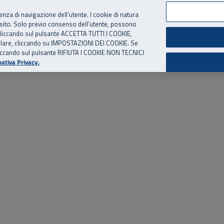
per te, chiamaci.
Numero Verde
800 810 810
.
Da cellulare e dall’estero
06 
ienza di navigazione dell’utente. I cookie di natura
 sito. Solo previo consenso dell’utente, possono
ie cliccando sul pulsante ACCETTA TUTTI I COOKIE,
ed eventi
Risorse utili
Supporto
tallare, cliccando su IMPOSTAZIONI DEI COOKIE. Se
o cliccando sul pulsante RIFIUTA I COOKIE NON TECNICI
ativa Privacy.