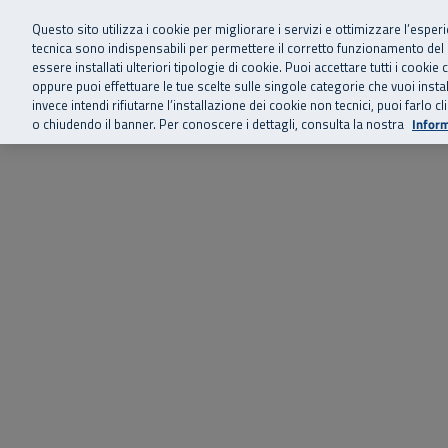
Siamo qui 
Vai al menu principale
Vai al contenuto principale
Vai al Footer
Questo sito utilizza i cookie per migliorare i servizi e ottimizzare l’esper
tecnica sono indispensabili per permettere il corretto funzionamento del
essere installati ulteriori tipologie di cookie. Puoi accettare tutti i cook
Home
Chi siamo
Storie, news 
SuperAbile - il Contact Center Inail per il mondo della disabilità
oppure puoi effettuare le tue scelte sulle singole categorie che vuoi ins
invece intendi rifiutarne l’installazione dei cookie non tecnici, puoi farl
o chiudendo il banner. Per conoscere i dettagli, consulta la nostra
Inform