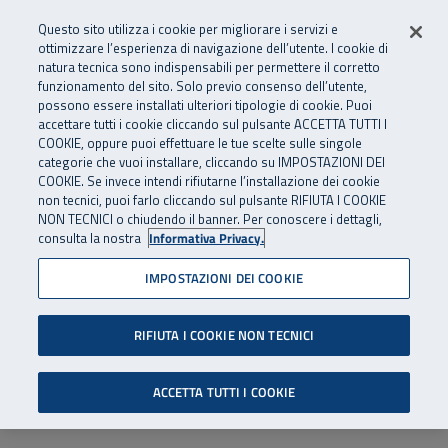
Numero Verde
800 810 810
.
Vai al menu principale
Vai al contenuto principale
Vai al Footer
Questo sito utilizza i cookie per migliorare i servizi e
Da cellulare e dall’estero
06 45539607
ottimizzare l’esperienza di navigazione dell’utente. I cookie di
natura tecnica sono indispensabili per permettere il corretto
funzionamento del sito. Solo previo consenso dell’utente,
Apri cerca
Apr
SuperAbile - il Contact Center Inail per il mondo della disabilità
possono essere installati ulteriori tipologie di cookie. Puoi
Navigazione principale
accettare tutti i cookie cliccando sul pulsante ACCETTA TUTTI I
COOKIE, oppure puoi effettuare le tue scelte sulle singole
categorie che vuoi installare, cliccando su IMPOSTAZIONI DEI
COOKIE. Se invece intendi rifiutarne l’installazione dei cookie
non tecnici, puoi farlo cliccando sul pulsante RIFIUTA I COOKIE
NON TECNICI o chiudendo il banner. Per conoscere i dettagli,
consulta la nostra
Informativa Privacy.
IMPOSTAZIONI DEI COOKIE
RIFIUTA I COOKIE NON TECNICI
ACCETTA TUTTI I COOKIE