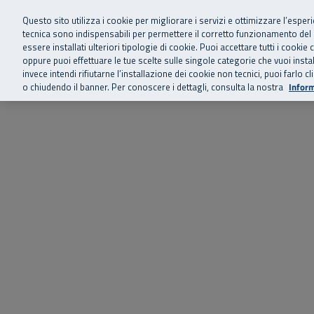
Siamo qui 
Vai al menu principale
Vai al contenuto principale
Vai al Footer
Questo sito utilizza i cookie per migliorare i servizi e ottimizzare l’esper
tecnica sono indispensabili per permettere il corretto funzionamento del
essere installati ulteriori tipologie di cookie. Puoi accettare tutti i cook
Home
Chi siamo
Storie, news 
SuperAbile - il Contact Center Inail per il mondo della disabilità
oppure puoi effettuare le tue scelte sulle singole categorie che vuoi ins
invece intendi rifiutarne l’installazione dei cookie non tecnici, puoi farl
o chiudendo il banner. Per conoscere i dettagli, consulta la nostra
Inform