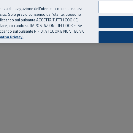
per te, chiamaci.
Numero Verde
800 810 810
.
Da cellulare e dall’estero
06 
ienza di navigazione dell’utente. I cookie di natura
 sito. Solo previo consenso dell’utente, possono
ie cliccando sul pulsante ACCETTA TUTTI I COOKIE,
ed eventi
Risorse utili
Supporto
tallare, cliccando su IMPOSTAZIONI DEI COOKIE. Se
o cliccando sul pulsante RIFIUTA I COOKIE NON TECNICI
ativa Privacy.