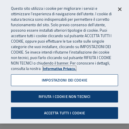
Numero Verde
800 810 810
.
Vai al menu principale
Vai al contenuto principale
Vai al Footer
Questo sito utilizza i cookie per migliorare i servizi e
Da cellulare e dall’estero
06 45539607
ottimizzare l’esperienza di navigazione dell’utente. I cookie di
natura tecnica sono indispensabili per permettere il corretto
funzionamento del sito. Solo previo consenso dell’utente,
Apri cerca
Apr
SuperAbile - il Contact Center Inail per il mondo della disabilità
possono essere installati ulteriori tipologie di cookie. Puoi
Navigazione principale
accettare tutti i cookie cliccando sul pulsante ACCETTA TUTTI I
COOKIE, oppure puoi effettuare le tue scelte sulle singole
categorie che vuoi installare, cliccando su IMPOSTAZIONI DEI
COOKIE. Se invece intendi rifiutarne l’installazione dei cookie
non tecnici, puoi farlo cliccando sul pulsante RIFIUTA I COOKIE
NON TECNICI o chiudendo il banner. Per conoscere i dettagli,
consulta la nostra
Informativa Privacy.
IMPOSTAZIONI DEI COOKIE
RIFIUTA I COOKIE NON TECNICI
ACCETTA TUTTI I COOKIE