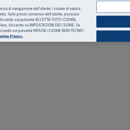
per te, chiamaci.
Numero Verde
800 810 810
.
Da cellulare e dall’estero
06 
ienza di navigazione dell’utente. I cookie di natura
 sito. Solo previo consenso dell’utente, possono
ie cliccando sul pulsante ACCETTA TUTTI I COOKIE,
ed eventi
Risorse utili
Supporto
tallare, cliccando su IMPOSTAZIONI DEI COOKIE. Se
o cliccando sul pulsante RIFIUTA I COOKIE NON TECNICI
ativa Privacy.