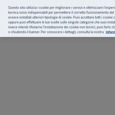
Siamo qui 
Vai al menu principale
Vai al contenuto principale
Vai al Footer
Questo sito utilizza i cookie per migliorare i servizi e ottimizzare l’esper
tecnica sono indispensabili per permettere il corretto funzionamento del
essere installati ulteriori tipologie di cookie. Puoi accettare tutti i cook
Home
Chi siamo
Storie, news 
SuperAbile - il Contact Center Inail per il mondo della disabilità
oppure puoi effettuare le tue scelte sulle singole categorie che vuoi ins
invece intendi rifiutarne l’installazione dei cookie non tecnici, puoi farl
o chiudendo il banner. Per conoscere i dettagli, consulta la nostra
Inform