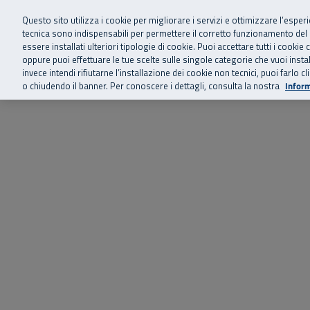
Siamo qui 
Vai al menu principale
Vai al contenuto principale
Vai al Footer
Questo sito utilizza i cookie per migliorare i servizi e ottimizzare l’esper
tecnica sono indispensabili per permettere il corretto funzionamento del
essere installati ulteriori tipologie di cookie. Puoi accettare tutti i cook
Home
Chi siamo
Storie, news 
SuperAbile - il Contact Center Inail per il mondo della disabilità
oppure puoi effettuare le tue scelte sulle singole categorie che vuoi ins
invece intendi rifiutarne l’installazione dei cookie non tecnici, puoi farl
o chiudendo il banner. Per conoscere i dettagli, consulta la nostra
Inform