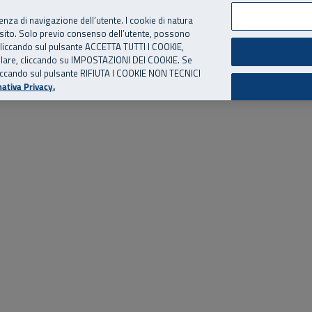
per te, chiamaci.
Numero Verde
800 810 810
.
Da cellulare e dall’estero
06 
ienza di navigazione dell’utente. I cookie di natura
 sito. Solo previo consenso dell’utente, possono
ie cliccando sul pulsante ACCETTA TUTTI I COOKIE,
ed eventi
Risorse utili
Supporto
tallare, cliccando su IMPOSTAZIONI DEI COOKIE. Se
o cliccando sul pulsante RIFIUTA I COOKIE NON TECNICI
ativa Privacy.