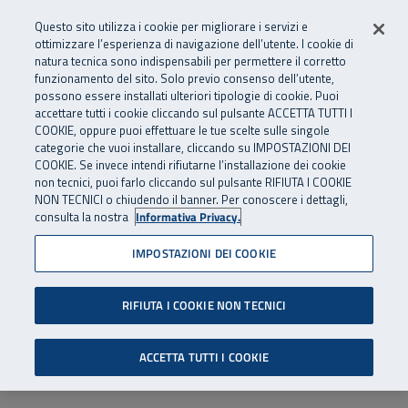
Numero Verde
800 810 810
.
Vai al menu principale
Vai al contenuto principale
Vai al Footer
Questo sito utilizza i cookie per migliorare i servizi e
Da cellulare e dall’estero
06 45539607
ottimizzare l’esperienza di navigazione dell’utente. I cookie di
natura tecnica sono indispensabili per permettere il corretto
funzionamento del sito. Solo previo consenso dell’utente,
Apri cerca
Apr
SuperAbile - il Contact Center Inail per il mondo della disabilità
possono essere installati ulteriori tipologie di cookie. Puoi
Navigazione principale
accettare tutti i cookie cliccando sul pulsante ACCETTA TUTTI I
COOKIE, oppure puoi effettuare le tue scelte sulle singole
categorie che vuoi installare, cliccando su IMPOSTAZIONI DEI
COOKIE. Se invece intendi rifiutarne l’installazione dei cookie
non tecnici, puoi farlo cliccando sul pulsante RIFIUTA I COOKIE
NON TECNICI o chiudendo il banner. Per conoscere i dettagli,
consulta la nostra
Informativa Privacy.
IMPOSTAZIONI DEI COOKIE
RIFIUTA I COOKIE NON TECNICI
ACCETTA TUTTI I COOKIE