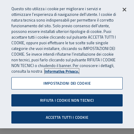
Numero Verde
800 810 810
.
Vai al menu principale
Vai al contenuto principale
Vai al Footer
Questo sito utilizza i cookie per migliorare i servizi e
Da cellulare e dall’estero
06 45539607
ottimizzare l’esperienza di navigazione dell’utente. I cookie di
natura tecnica sono indispensabili per permettere il corretto
funzionamento del sito. Solo previo consenso dell’utente,
Apri cerca
Apr
SuperAbile - il Contact Center Inail per il mondo della disabilità
possono essere installati ulteriori tipologie di cookie. Puoi
Navigazione principale
accettare tutti i cookie cliccando sul pulsante ACCETTA TUTTI I
COOKIE, oppure puoi effettuare le tue scelte sulle singole
categorie che vuoi installare, cliccando su IMPOSTAZIONI DEI
COOKIE. Se invece intendi rifiutarne l’installazione dei cookie
non tecnici, puoi farlo cliccando sul pulsante RIFIUTA I COOKIE
NON TECNICI o chiudendo il banner. Per conoscere i dettagli,
consulta la nostra
Informativa Privacy.
IMPOSTAZIONI DEI COOKIE
RIFIUTA I COOKIE NON TECNICI
ACCETTA TUTTI I COOKIE