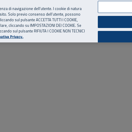
per te, chiamaci.
Numero Verde
800 810 810
.
Da cellulare e dall’estero
06 
ienza di navigazione dell’utente. I cookie di natura
 sito. Solo previo consenso dell’utente, possono
ie cliccando sul pulsante ACCETTA TUTTI I COOKIE,
ed eventi
Risorse utili
Supporto
tallare, cliccando su IMPOSTAZIONI DEI COOKIE. Se
o cliccando sul pulsante RIFIUTA I COOKIE NON TECNICI
ativa Privacy.