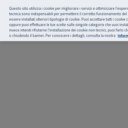
Siamo qui 
Vai al menu principale
Vai al contenuto principale
Vai al Footer
Questo sito utilizza i cookie per migliorare i servizi e ottimizzare l’esper
tecnica sono indispensabili per permettere il corretto funzionamento del
essere installati ulteriori tipologie di cookie. Puoi accettare tutti i cook
Home
Chi siamo
Storie, news 
SuperAbile - il Contact Center Inail per il mondo della disabilità
oppure puoi effettuare le tue scelte sulle singole categorie che vuoi ins
invece intendi rifiutarne l’installazione dei cookie non tecnici, puoi farl
o chiudendo il banner. Per conoscere i dettagli, consulta la nostra
Inform