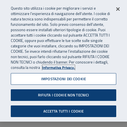
Numero Verde
800 810 810
.
Vai al menu principale
Vai al contenuto principale
Vai al Footer
Questo sito utilizza i cookie per migliorare i servizi e
Da cellulare e dall’estero
06 45539607
ottimizzare l’esperienza di navigazione dell’utente. I cookie di
natura tecnica sono indispensabili per permettere il corretto
funzionamento del sito. Solo previo consenso dell’utente,
Apri cerca
Apr
SuperAbile - il Contact Center Inail per il mondo della disabilità
possono essere installati ulteriori tipologie di cookie. Puoi
Navigazione principale
accettare tutti i cookie cliccando sul pulsante ACCETTA TUTTI I
COOKIE, oppure puoi effettuare le tue scelte sulle singole
categorie che vuoi installare, cliccando su IMPOSTAZIONI DEI
COOKIE. Se invece intendi rifiutarne l’installazione dei cookie
non tecnici, puoi farlo cliccando sul pulsante RIFIUTA I COOKIE
NON TECNICI o chiudendo il banner. Per conoscere i dettagli,
consulta la nostra
Informativa Privacy.
IMPOSTAZIONI DEI COOKIE
RIFIUTA I COOKIE NON TECNICI
ACCETTA TUTTI I COOKIE