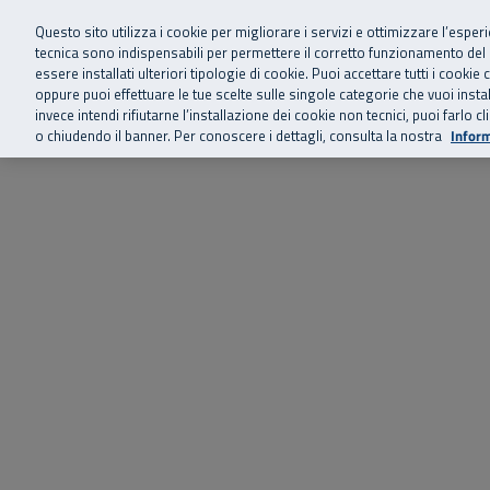
Siamo qui 
Vai al menu principale
Vai al contenuto principale
Vai al Footer
Questo sito utilizza i cookie per migliorare i servizi e ottimizzare l’esper
tecnica sono indispensabili per permettere il corretto funzionamento del
essere installati ulteriori tipologie di cookie. Puoi accettare tutti i cook
Home
Chi siamo
Storie, news 
SuperAbile - il Contact Center Inail per il mondo della disabilità
oppure puoi effettuare le tue scelte sulle singole categorie che vuoi ins
invece intendi rifiutarne l’installazione dei cookie non tecnici, puoi farl
o chiudendo il banner. Per conoscere i dettagli, consulta la nostra
Inform