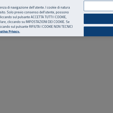
per te, chiamaci.
Numero Verde
800 810 810
.
Da cellulare e dall’estero
06 
ienza di navigazione dell’utente. I cookie di natura
 sito. Solo previo consenso dell’utente, possono
ie cliccando sul pulsante ACCETTA TUTTI I COOKIE,
ed eventi
Risorse utili
Supporto
tallare, cliccando su IMPOSTAZIONI DEI COOKIE. Se
o cliccando sul pulsante RIFIUTA I COOKIE NON TECNICI
ativa Privacy.