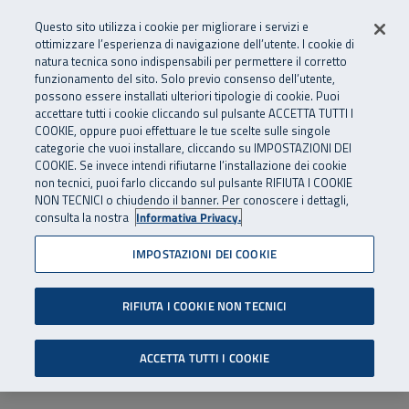
Numero Verde
800 810 810
.
Vai al menu principale
Vai al contenuto principale
Vai al Footer
Questo sito utilizza i cookie per migliorare i servizi e
Da cellulare e dall’estero
06 45539607
ottimizzare l’esperienza di navigazione dell’utente. I cookie di
natura tecnica sono indispensabili per permettere il corretto
funzionamento del sito. Solo previo consenso dell’utente,
Apri cerca
Apr
SuperAbile - il Contact Center Inail per il mondo della disabilità
possono essere installati ulteriori tipologie di cookie. Puoi
Navigazione principale
accettare tutti i cookie cliccando sul pulsante ACCETTA TUTTI I
COOKIE, oppure puoi effettuare le tue scelte sulle singole
categorie che vuoi installare, cliccando su IMPOSTAZIONI DEI
COOKIE. Se invece intendi rifiutarne l’installazione dei cookie
non tecnici, puoi farlo cliccando sul pulsante RIFIUTA I COOKIE
NON TECNICI o chiudendo il banner. Per conoscere i dettagli,
consulta la nostra
Informativa Privacy.
IMPOSTAZIONI DEI COOKIE
RIFIUTA I COOKIE NON TECNICI
ACCETTA TUTTI I COOKIE