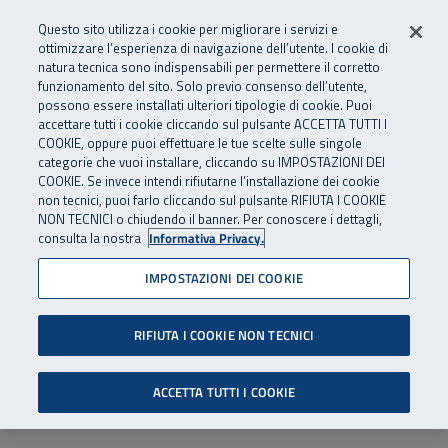
Numero Verde
800 810 810
.
Vai al menu principale
Vai al contenuto principale
Vai al Footer
Questo sito utilizza i cookie per migliorare i servizi e
Da cellulare e dall’estero
06 45539607
ottimizzare l’esperienza di navigazione dell’utente. I cookie di
natura tecnica sono indispensabili per permettere il corretto
funzionamento del sito. Solo previo consenso dell’utente,
Apri cerca
Apr
SuperAbile - il Contact Center Inail per il mondo della disabilità
possono essere installati ulteriori tipologie di cookie. Puoi
Navigazione principale
accettare tutti i cookie cliccando sul pulsante ACCETTA TUTTI I
COOKIE, oppure puoi effettuare le tue scelte sulle singole
categorie che vuoi installare, cliccando su IMPOSTAZIONI DEI
COOKIE. Se invece intendi rifiutarne l’installazione dei cookie
non tecnici, puoi farlo cliccando sul pulsante RIFIUTA I COOKIE
NON TECNICI o chiudendo il banner. Per conoscere i dettagli,
consulta la nostra
Informativa Privacy.
IMPOSTAZIONI DEI COOKIE
RIFIUTA I COOKIE NON TECNICI
ACCETTA TUTTI I COOKIE