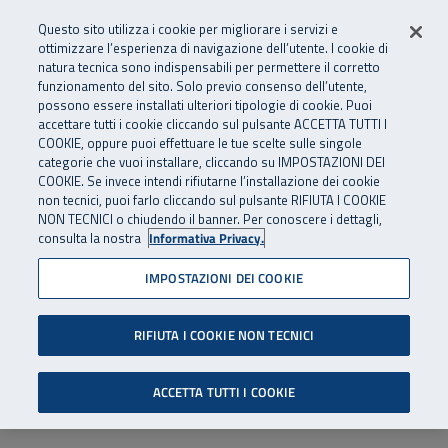
Numero Verde
800 810 810
.
Vai al menu principale
Vai al contenuto principale
Vai al Footer
Questo sito utilizza i cookie per migliorare i servizi e
Da cellulare e dall’estero
06 45539607
ottimizzare l’esperienza di navigazione dell’utente. I cookie di
natura tecnica sono indispensabili per permettere il corretto
funzionamento del sito. Solo previo consenso dell’utente,
Apri cerca
Apr
SuperAbile - il Contact Center Inail per il mondo della disabilità
possono essere installati ulteriori tipologie di cookie. Puoi
Navigazione principale
accettare tutti i cookie cliccando sul pulsante ACCETTA TUTTI I
COOKIE, oppure puoi effettuare le tue scelte sulle singole
categorie che vuoi installare, cliccando su IMPOSTAZIONI DEI
COOKIE. Se invece intendi rifiutarne l’installazione dei cookie
non tecnici, puoi farlo cliccando sul pulsante RIFIUTA I COOKIE
NON TECNICI o chiudendo il banner. Per conoscere i dettagli,
consulta la nostra
Informativa Privacy.
IMPOSTAZIONI DEI COOKIE
RIFIUTA I COOKIE NON TECNICI
ACCETTA TUTTI I COOKIE