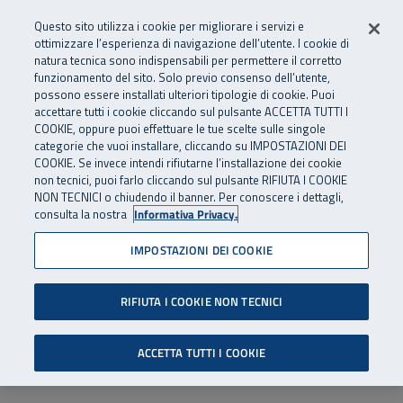
Numero Verde
800 810 810
.
Vai al menu principale
Vai al contenuto principale
Vai al Footer
Questo sito utilizza i cookie per migliorare i servizi e
Da cellulare e dall’estero
06 45539607
ottimizzare l’esperienza di navigazione dell’utente. I cookie di
natura tecnica sono indispensabili per permettere il corretto
funzionamento del sito. Solo previo consenso dell’utente,
Apri cerca
Apr
SuperAbile - il Contact Center Inail per il mondo della disabilità
possono essere installati ulteriori tipologie di cookie. Puoi
Navigazione principale
accettare tutti i cookie cliccando sul pulsante ACCETTA TUTTI I
COOKIE, oppure puoi effettuare le tue scelte sulle singole
categorie che vuoi installare, cliccando su IMPOSTAZIONI DEI
COOKIE. Se invece intendi rifiutarne l’installazione dei cookie
non tecnici, puoi farlo cliccando sul pulsante RIFIUTA I COOKIE
NON TECNICI o chiudendo il banner. Per conoscere i dettagli,
consulta la nostra
Informativa Privacy.
IMPOSTAZIONI DEI COOKIE
RIFIUTA I COOKIE NON TECNICI
ACCETTA TUTTI I COOKIE