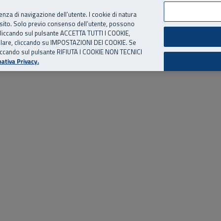
per te, chiamaci.
Numero Verde
800 810 810
.
Da cellulare e dall’estero
06 
ienza di navigazione dell’utente. I cookie di natura
 sito. Solo previo consenso dell’utente, possono
ie cliccando sul pulsante ACCETTA TUTTI I COOKIE,
ed eventi
Risorse utili
Supporto
tallare, cliccando su IMPOSTAZIONI DEI COOKIE. Se
o cliccando sul pulsante RIFIUTA I COOKIE NON TECNICI
ativa Privacy.