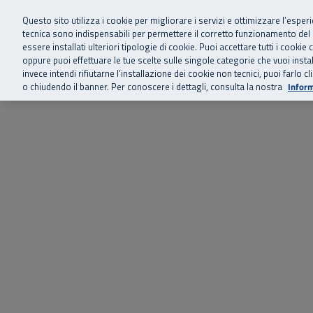
Siamo qui 
Vai al menu principale
Vai al contenuto principale
Vai al Footer
Questo sito utilizza i cookie per migliorare i servizi e ottimizzare l’esper
tecnica sono indispensabili per permettere il corretto funzionamento del
essere installati ulteriori tipologie di cookie. Puoi accettare tutti i cook
Home
Chi siamo
Storie, news 
SuperAbile - il Contact Center Inail per il mondo della disabilità
oppure puoi effettuare le tue scelte sulle singole categorie che vuoi ins
invece intendi rifiutarne l’installazione dei cookie non tecnici, puoi farl
o chiudendo il banner. Per conoscere i dettagli, consulta la nostra
Inform