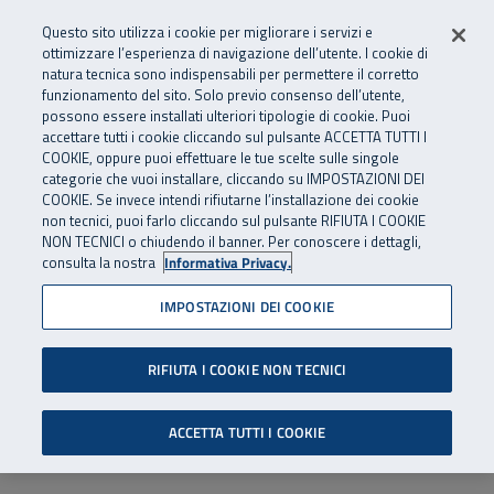
Numero Verde
800 810 810
.
Vai al menu principale
Vai al contenuto principale
Vai al Footer
Questo sito utilizza i cookie per migliorare i servizi e
Da cellulare e dall’estero
06 45539607
ottimizzare l’esperienza di navigazione dell’utente. I cookie di
natura tecnica sono indispensabili per permettere il corretto
funzionamento del sito. Solo previo consenso dell’utente,
Apri cerca
Apr
SuperAbile - il Contact Center Inail per il mondo della disabilità
possono essere installati ulteriori tipologie di cookie. Puoi
Navigazione principale
accettare tutti i cookie cliccando sul pulsante ACCETTA TUTTI I
COOKIE, oppure puoi effettuare le tue scelte sulle singole
categorie che vuoi installare, cliccando su IMPOSTAZIONI DEI
COOKIE. Se invece intendi rifiutarne l’installazione dei cookie
non tecnici, puoi farlo cliccando sul pulsante RIFIUTA I COOKIE
NON TECNICI o chiudendo il banner. Per conoscere i dettagli,
consulta la nostra
Informativa Privacy.
IMPOSTAZIONI DEI COOKIE
RIFIUTA I COOKIE NON TECNICI
ACCETTA TUTTI I COOKIE