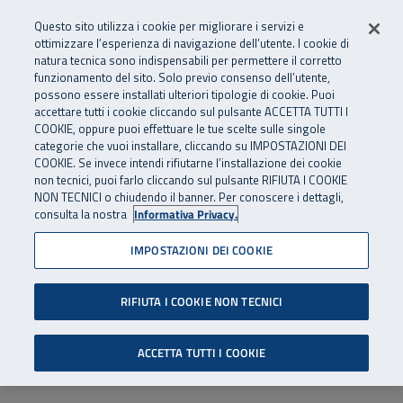
Numero Verde
800 810 810
.
Vai al menu principale
Vai al contenuto principale
Vai al Footer
Questo sito utilizza i cookie per migliorare i servizi e
Da cellulare e dall’estero
06 45539607
ottimizzare l’esperienza di navigazione dell’utente. I cookie di
natura tecnica sono indispensabili per permettere il corretto
funzionamento del sito. Solo previo consenso dell’utente,
Apri cerca
Apr
SuperAbile - il Contact Center Inail per il mondo della disabilità
possono essere installati ulteriori tipologie di cookie. Puoi
Navigazione principale
accettare tutti i cookie cliccando sul pulsante ACCETTA TUTTI I
COOKIE, oppure puoi effettuare le tue scelte sulle singole
categorie che vuoi installare, cliccando su IMPOSTAZIONI DEI
COOKIE. Se invece intendi rifiutarne l’installazione dei cookie
non tecnici, puoi farlo cliccando sul pulsante RIFIUTA I COOKIE
NON TECNICI o chiudendo il banner. Per conoscere i dettagli,
consulta la nostra
Informativa Privacy.
IMPOSTAZIONI DEI COOKIE
RIFIUTA I COOKIE NON TECNICI
ACCETTA TUTTI I COOKIE