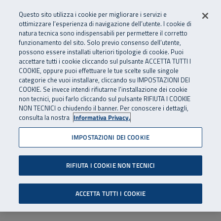
Numero Verde
800 810 810
.
Vai al menu principale
Vai al contenuto principale
Vai al Footer
Questo sito utilizza i cookie per migliorare i servizi e
Da cellulare e dall’estero
06 45539607
ottimizzare l’esperienza di navigazione dell’utente. I cookie di
natura tecnica sono indispensabili per permettere il corretto
funzionamento del sito. Solo previo consenso dell’utente,
Apri cerca
Apr
SuperAbile - il Contact Center Inail per il mondo della disabilità
possono essere installati ulteriori tipologie di cookie. Puoi
Navigazione principale
accettare tutti i cookie cliccando sul pulsante ACCETTA TUTTI I
COOKIE, oppure puoi effettuare le tue scelte sulle singole
categorie che vuoi installare, cliccando su IMPOSTAZIONI DEI
COOKIE. Se invece intendi rifiutarne l’installazione dei cookie
non tecnici, puoi farlo cliccando sul pulsante RIFIUTA I COOKIE
NON TECNICI o chiudendo il banner. Per conoscere i dettagli,
consulta la nostra
Informativa Privacy.
IMPOSTAZIONI DEI COOKIE
RIFIUTA I COOKIE NON TECNICI
ACCETTA TUTTI I COOKIE