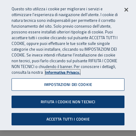
Numero Verde
800 810 810
.
Vai al menu principale
Vai al contenuto principale
Vai al Footer
Questo sito utilizza i cookie per migliorare i servizi e
Da cellulare e dall’estero
06 45539607
ottimizzare l’esperienza di navigazione dell’utente. I cookie di
natura tecnica sono indispensabili per permettere il corretto
funzionamento del sito. Solo previo consenso dell’utente,
Apri cerca
Apr
SuperAbile - il Contact Center Inail per il mondo della disabilità
possono essere installati ulteriori tipologie di cookie. Puoi
Navigazione principale
accettare tutti i cookie cliccando sul pulsante ACCETTA TUTTI I
COOKIE, oppure puoi effettuare le tue scelte sulle singole
categorie che vuoi installare, cliccando su IMPOSTAZIONI DEI
COOKIE. Se invece intendi rifiutarne l’installazione dei cookie
non tecnici, puoi farlo cliccando sul pulsante RIFIUTA I COOKIE
NON TECNICI o chiudendo il banner. Per conoscere i dettagli,
consulta la nostra
Informativa Privacy.
IMPOSTAZIONI DEI COOKIE
RIFIUTA I COOKIE NON TECNICI
ACCETTA TUTTI I COOKIE