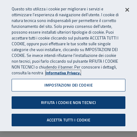
Numero Verde
800 810 810
.
Vai al menu principale
Vai al contenuto principale
Vai al Footer
Questo sito utilizza i cookie per migliorare i servizi e
Da cellulare e dall’estero
06 45539607
ottimizzare l’esperienza di navigazione dell’utente. I cookie di
natura tecnica sono indispensabili per permettere il corretto
funzionamento del sito. Solo previo consenso dell’utente,
Apri cerca
Apr
SuperAbile - il Contact Center Inail per il mondo della disabilità
possono essere installati ulteriori tipologie di cookie. Puoi
Navigazione principale
accettare tutti i cookie cliccando sul pulsante ACCETTA TUTTI I
COOKIE, oppure puoi effettuare le tue scelte sulle singole
categorie che vuoi installare, cliccando su IMPOSTAZIONI DEI
COOKIE. Se invece intendi rifiutarne l’installazione dei cookie
non tecnici, puoi farlo cliccando sul pulsante RIFIUTA I COOKIE
NON TECNICI o chiudendo il banner. Per conoscere i dettagli,
consulta la nostra
Informativa Privacy.
IMPOSTAZIONI DEI COOKIE
RIFIUTA I COOKIE NON TECNICI
ACCETTA TUTTI I COOKIE