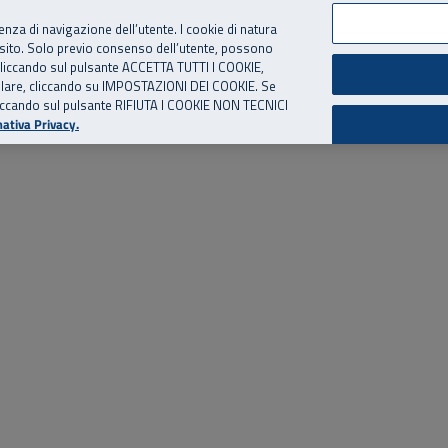
per te, chiamaci.
Numero Verde
800 810 810
.
Da cellulare e dall’estero
06 
ienza di navigazione dell’utente. I cookie di natura
 sito. Solo previo consenso dell’utente, possono
ie cliccando sul pulsante ACCETTA TUTTI I COOKIE,
ed eventi
Risorse utili
Supporto
tallare, cliccando su IMPOSTAZIONI DEI COOKIE. Se
o cliccando sul pulsante RIFIUTA I COOKIE NON TECNICI
ativa Privacy.