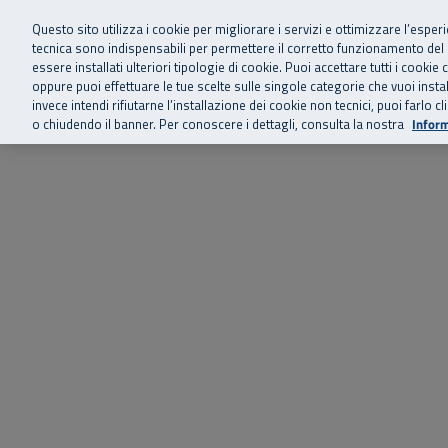
Siamo qui 
Vai al menu principale
Vai al contenuto principale
Vai al Footer
Questo sito utilizza i cookie per migliorare i servizi e ottimizzare l’esper
tecnica sono indispensabili per permettere il corretto funzionamento del
essere installati ulteriori tipologie di cookie. Puoi accettare tutti i cook
Home
Chi siamo
Storie, news 
SuperAbile - il Contact Center Inail per il mondo della disabilità
oppure puoi effettuare le tue scelte sulle singole categorie che vuoi ins
invece intendi rifiutarne l’installazione dei cookie non tecnici, puoi farl
o chiudendo il banner. Per conoscere i dettagli, consulta la nostra
Inform