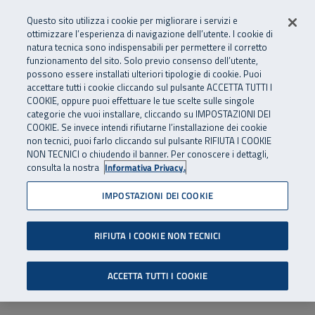
Numero Verde
800 810 810
.
Vai al menu principale
Vai al contenuto principale
Vai al Footer
Questo sito utilizza i cookie per migliorare i servizi e
Da cellulare e dall’estero
06 45539607
ottimizzare l’esperienza di navigazione dell’utente. I cookie di
natura tecnica sono indispensabili per permettere il corretto
funzionamento del sito. Solo previo consenso dell’utente,
Apri cerca
Apr
SuperAbile - il Contact Center Inail per il mondo della disabilità
possono essere installati ulteriori tipologie di cookie. Puoi
Navigazione principale
accettare tutti i cookie cliccando sul pulsante ACCETTA TUTTI I
COOKIE, oppure puoi effettuare le tue scelte sulle singole
categorie che vuoi installare, cliccando su IMPOSTAZIONI DEI
COOKIE. Se invece intendi rifiutarne l’installazione dei cookie
non tecnici, puoi farlo cliccando sul pulsante RIFIUTA I COOKIE
NON TECNICI o chiudendo il banner. Per conoscere i dettagli,
consulta la nostra
Informativa Privacy.
IMPOSTAZIONI DEI COOKIE
RIFIUTA I COOKIE NON TECNICI
ACCETTA TUTTI I COOKIE