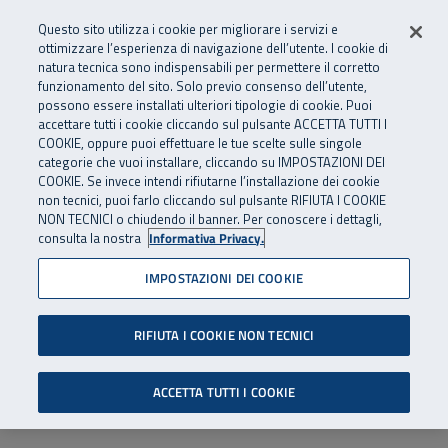
Numero Verde
800 810 810
.
Vai al menu principale
Vai al contenuto principale
Vai al Footer
Questo sito utilizza i cookie per migliorare i servizi e
Da cellulare e dall’estero
06 45539607
ottimizzare l’esperienza di navigazione dell’utente. I cookie di
natura tecnica sono indispensabili per permettere il corretto
funzionamento del sito. Solo previo consenso dell’utente,
Apri cerca
Apr
SuperAbile - il Contact Center Inail per il mondo della disabilità
possono essere installati ulteriori tipologie di cookie. Puoi
Navigazione principale
accettare tutti i cookie cliccando sul pulsante ACCETTA TUTTI I
COOKIE, oppure puoi effettuare le tue scelte sulle singole
categorie che vuoi installare, cliccando su IMPOSTAZIONI DEI
COOKIE. Se invece intendi rifiutarne l’installazione dei cookie
non tecnici, puoi farlo cliccando sul pulsante RIFIUTA I COOKIE
NON TECNICI o chiudendo il banner. Per conoscere i dettagli,
consulta la nostra
Informativa Privacy.
IMPOSTAZIONI DEI COOKIE
RIFIUTA I COOKIE NON TECNICI
ACCETTA TUTTI I COOKIE