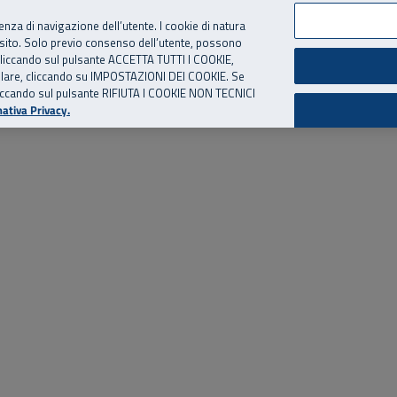
per te, chiamaci.
Numero Verde
800 810 810
.
Da cellulare e dall’estero
06 
ienza di navigazione dell’utente. I cookie di natura
 sito. Solo previo consenso dell’utente, possono
ie cliccando sul pulsante ACCETTA TUTTI I COOKIE,
ed eventi
Risorse utili
Supporto
tallare, cliccando su IMPOSTAZIONI DEI COOKIE. Se
o cliccando sul pulsante RIFIUTA I COOKIE NON TECNICI
ativa Privacy.