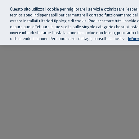
Siamo qui 
Vai al menu principale
Vai al contenuto principale
Vai al Footer
Questo sito utilizza i cookie per migliorare i servizi e ottimizzare l’esper
tecnica sono indispensabili per permettere il corretto funzionamento del
essere installati ulteriori tipologie di cookie. Puoi accettare tutti i cook
Home
Chi siamo
Storie, news 
SuperAbile - il Contact Center Inail per il mondo della disabilità
oppure puoi effettuare le tue scelte sulle singole categorie che vuoi ins
invece intendi rifiutarne l’installazione dei cookie non tecnici, puoi farl
o chiudendo il banner. Per conoscere i dettagli, consulta la nostra
Inform