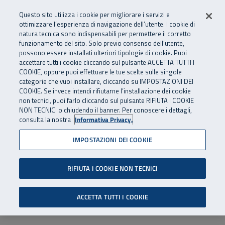
Numero Verde
800 810 810
.
Vai al menu principale
Vai al contenuto principale
Vai al Footer
Questo sito utilizza i cookie per migliorare i servizi e
Da cellulare e dall’estero
06 45539607
ottimizzare l’esperienza di navigazione dell’utente. I cookie di
natura tecnica sono indispensabili per permettere il corretto
funzionamento del sito. Solo previo consenso dell’utente,
Apri cerca
Apr
SuperAbile - il Contact Center Inail per il mondo della disabilità
possono essere installati ulteriori tipologie di cookie. Puoi
Navigazione principale
accettare tutti i cookie cliccando sul pulsante ACCETTA TUTTI I
COOKIE, oppure puoi effettuare le tue scelte sulle singole
categorie che vuoi installare, cliccando su IMPOSTAZIONI DEI
COOKIE. Se invece intendi rifiutarne l’installazione dei cookie
non tecnici, puoi farlo cliccando sul pulsante RIFIUTA I COOKIE
NON TECNICI o chiudendo il banner. Per conoscere i dettagli,
consulta la nostra
Informativa Privacy.
IMPOSTAZIONI DEI COOKIE
RIFIUTA I COOKIE NON TECNICI
ACCETTA TUTTI I COOKIE