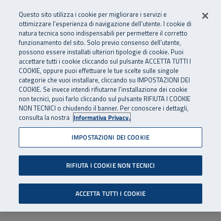
Numero Verde
800 810 810
.
Vai al menu principale
Vai al contenuto principale
Vai al Footer
Questo sito utilizza i cookie per migliorare i servizi e
Da cellulare e dall’estero
06 45539607
ottimizzare l’esperienza di navigazione dell’utente. I cookie di
natura tecnica sono indispensabili per permettere il corretto
funzionamento del sito. Solo previo consenso dell’utente,
Apri cerca
Apr
SuperAbile - il Contact Center Inail per il mondo della disabilità
possono essere installati ulteriori tipologie di cookie. Puoi
Navigazione principale
accettare tutti i cookie cliccando sul pulsante ACCETTA TUTTI I
COOKIE, oppure puoi effettuare le tue scelte sulle singole
categorie che vuoi installare, cliccando su IMPOSTAZIONI DEI
COOKIE. Se invece intendi rifiutarne l’installazione dei cookie
non tecnici, puoi farlo cliccando sul pulsante RIFIUTA I COOKIE
NON TECNICI o chiudendo il banner. Per conoscere i dettagli,
consulta la nostra
Informativa Privacy.
IMPOSTAZIONI DEI COOKIE
RIFIUTA I COOKIE NON TECNICI
ACCETTA TUTTI I COOKIE