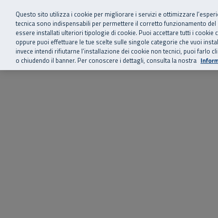
Siamo qui 
Vai al menu principale
Vai al contenuto principale
Vai al Footer
Questo sito utilizza i cookie per migliorare i servizi e ottimizzare l’esper
tecnica sono indispensabili per permettere il corretto funzionamento del
essere installati ulteriori tipologie di cookie. Puoi accettare tutti i cook
Home
Chi siamo
Storie, news 
SuperAbile - il Contact Center Inail per il mondo della disabilità
oppure puoi effettuare le tue scelte sulle singole categorie che vuoi ins
invece intendi rifiutarne l’installazione dei cookie non tecnici, puoi farl
o chiudendo il banner. Per conoscere i dettagli, consulta la nostra
Inform