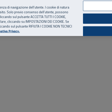
per te, chiamaci.
Numero Verde
800 810 810
.
Da cellulare e dall’estero
06 
ienza di navigazione dell’utente. I cookie di natura
 sito. Solo previo consenso dell’utente, possono
ie cliccando sul pulsante ACCETTA TUTTI I COOKIE,
ed eventi
Risorse utili
Supporto
tallare, cliccando su IMPOSTAZIONI DEI COOKIE. Se
o cliccando sul pulsante RIFIUTA I COOKIE NON TECNICI
ativa Privacy.