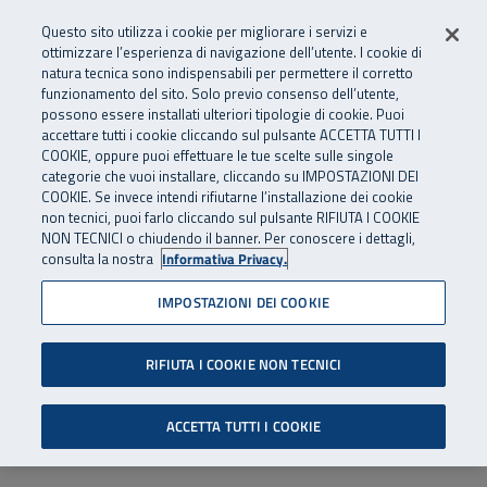
Numero Verde
800 810 810
.
Vai al menu principale
Vai al contenuto principale
Vai al Footer
Questo sito utilizza i cookie per migliorare i servizi e
Da cellulare e dall’estero
06 45539607
ottimizzare l’esperienza di navigazione dell’utente. I cookie di
natura tecnica sono indispensabili per permettere il corretto
funzionamento del sito. Solo previo consenso dell’utente,
Apri cerca
Apr
SuperAbile - il Contact Center Inail per il mondo della disabilità
possono essere installati ulteriori tipologie di cookie. Puoi
Navigazione principale
accettare tutti i cookie cliccando sul pulsante ACCETTA TUTTI I
COOKIE, oppure puoi effettuare le tue scelte sulle singole
categorie che vuoi installare, cliccando su IMPOSTAZIONI DEI
COOKIE. Se invece intendi rifiutarne l’installazione dei cookie
non tecnici, puoi farlo cliccando sul pulsante RIFIUTA I COOKIE
NON TECNICI o chiudendo il banner. Per conoscere i dettagli,
consulta la nostra
Informativa Privacy.
IMPOSTAZIONI DEI COOKIE
RIFIUTA I COOKIE NON TECNICI
ACCETTA TUTTI I COOKIE