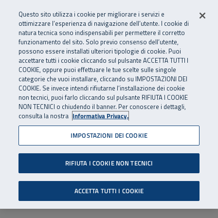
Numero Verde
800 810 810
.
Vai al menu principale
Vai al contenuto principale
Vai al Footer
Questo sito utilizza i cookie per migliorare i servizi e
Da cellulare e dall’estero
06 45539607
ottimizzare l’esperienza di navigazione dell’utente. I cookie di
natura tecnica sono indispensabili per permettere il corretto
funzionamento del sito. Solo previo consenso dell’utente,
Apri cerca
Apr
SuperAbile - il Contact Center Inail per il mondo della disabilità
possono essere installati ulteriori tipologie di cookie. Puoi
Navigazione principale
accettare tutti i cookie cliccando sul pulsante ACCETTA TUTTI I
COOKIE, oppure puoi effettuare le tue scelte sulle singole
categorie che vuoi installare, cliccando su IMPOSTAZIONI DEI
COOKIE. Se invece intendi rifiutarne l’installazione dei cookie
non tecnici, puoi farlo cliccando sul pulsante RIFIUTA I COOKIE
NON TECNICI o chiudendo il banner. Per conoscere i dettagli,
consulta la nostra
Informativa Privacy.
IMPOSTAZIONI DEI COOKIE
RIFIUTA I COOKIE NON TECNICI
ACCETTA TUTTI I COOKIE