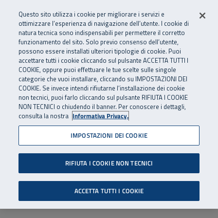
Numero Verde
800 810 810
.
Vai al menu principale
Vai al contenuto principale
Vai al Footer
Questo sito utilizza i cookie per migliorare i servizi e
Da cellulare e dall’estero
06 45539607
ottimizzare l’esperienza di navigazione dell’utente. I cookie di
natura tecnica sono indispensabili per permettere il corretto
funzionamento del sito. Solo previo consenso dell’utente,
Apri cerca
Apr
SuperAbile - il Contact Center Inail per il mondo della disabilità
possono essere installati ulteriori tipologie di cookie. Puoi
Navigazione principale
accettare tutti i cookie cliccando sul pulsante ACCETTA TUTTI I
COOKIE, oppure puoi effettuare le tue scelte sulle singole
categorie che vuoi installare, cliccando su IMPOSTAZIONI DEI
COOKIE. Se invece intendi rifiutarne l’installazione dei cookie
non tecnici, puoi farlo cliccando sul pulsante RIFIUTA I COOKIE
NON TECNICI o chiudendo il banner. Per conoscere i dettagli,
consulta la nostra
Informativa Privacy.
IMPOSTAZIONI DEI COOKIE
RIFIUTA I COOKIE NON TECNICI
ACCETTA TUTTI I COOKIE