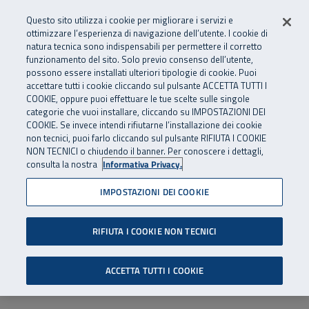
Numero Verde
800 810 810
.
Vai al menu principale
Vai al contenuto principale
Vai al Footer
Questo sito utilizza i cookie per migliorare i servizi e
Da cellulare e dall’estero
06 45539607
ottimizzare l’esperienza di navigazione dell’utente. I cookie di
natura tecnica sono indispensabili per permettere il corretto
funzionamento del sito. Solo previo consenso dell’utente,
Apri cerca
Apr
SuperAbile - il Contact Center Inail per il mondo della disabilità
possono essere installati ulteriori tipologie di cookie. Puoi
Navigazione principale
accettare tutti i cookie cliccando sul pulsante ACCETTA TUTTI I
COOKIE, oppure puoi effettuare le tue scelte sulle singole
categorie che vuoi installare, cliccando su IMPOSTAZIONI DEI
COOKIE. Se invece intendi rifiutarne l’installazione dei cookie
non tecnici, puoi farlo cliccando sul pulsante RIFIUTA I COOKIE
NON TECNICI o chiudendo il banner. Per conoscere i dettagli,
consulta la nostra
Informativa Privacy.
IMPOSTAZIONI DEI COOKIE
RIFIUTA I COOKIE NON TECNICI
ACCETTA TUTTI I COOKIE