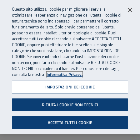
Numero Verde
800 810 810
.
Vai al menu principale
Vai al contenuto principale
Vai al Footer
Questo sito utilizza i cookie per migliorare i servizi e
Da cellulare e dall’estero
06 45539607
ottimizzare l’esperienza di navigazione dell’utente. I cookie di
natura tecnica sono indispensabili per permettere il corretto
funzionamento del sito. Solo previo consenso dell’utente,
Apri cerca
Apr
SuperAbile - il Contact Center Inail per il mondo della disabilità
possono essere installati ulteriori tipologie di cookie. Puoi
Navigazione principale
accettare tutti i cookie cliccando sul pulsante ACCETTA TUTTI I
COOKIE, oppure puoi effettuare le tue scelte sulle singole
categorie che vuoi installare, cliccando su IMPOSTAZIONI DEI
COOKIE. Se invece intendi rifiutarne l’installazione dei cookie
non tecnici, puoi farlo cliccando sul pulsante RIFIUTA I COOKIE
NON TECNICI o chiudendo il banner. Per conoscere i dettagli,
consulta la nostra
Informativa Privacy.
IMPOSTAZIONI DEI COOKIE
RIFIUTA I COOKIE NON TECNICI
ACCETTA TUTTI I COOKIE